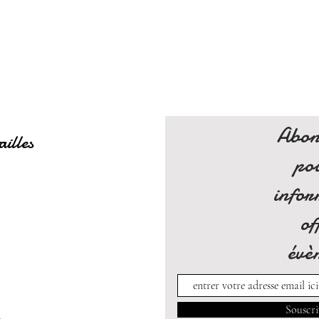
Abon
ailles
po
infor
of
évè
Souscri