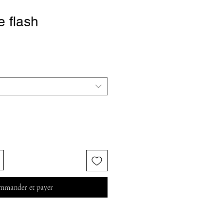
e flash
mander et payer