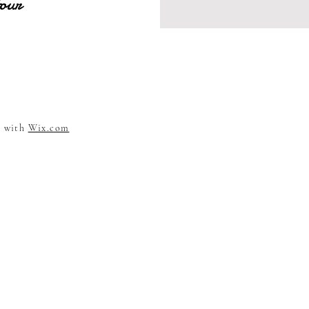
tour
d with
Wix.com