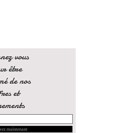
nez vous
ur être
mé de nos
fres et
nements
vez maintenant