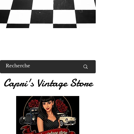
RETROUVEZ MOI AU US VALENT
Capri's Vintage Store