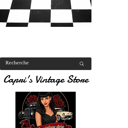
RETROUVEZ MOI AU US VALENT
Capri's Vintage Store