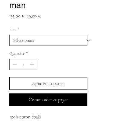
man
Prix
Prix
 35,00 € 
19,00 €
original
promotionnel
Size
*
Quantité
*
Ajouter au panier
Commander et payer
100% coton épais