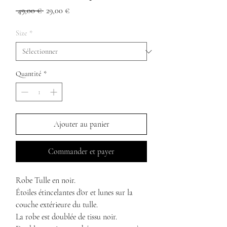
Prix
Prix
 49,00 € 
29,00 €
original
promotionnel
Size
*
Quantité
*
Ajouter au panier
Commander et payer
Robe Tulle en noir.
Étoiles étincelantes d'or et lunes sur la
couche extérieure du tulle.
La robe est doublée de tissu noir.