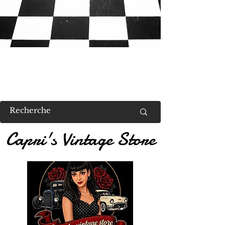
RETROUVEZ MOI AU US VALENT
Capri's Vintage Store