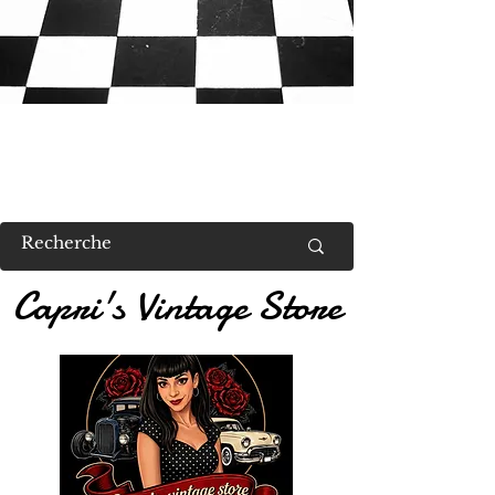
RETROUVEZ MOI AU US VALENT
Capri's Vintage Store