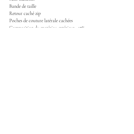
Bande de taille
Retour caché zip
Poches de couture latérale cachées
Composition du matériau extérieur : 97%
coton 3% élasthanne
Entretien des vêtements : lavable en
machine (à froid) à 30 degrés
Abonnez vous pour être informé
de nos offres et évènements