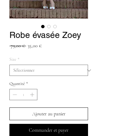
Robe évasée Zoey
Prix
Prix
 79,00 € 
35,00 €
original
promotionnel
Size
*
Quantité
*
Ajouter au panier
Commander et payer