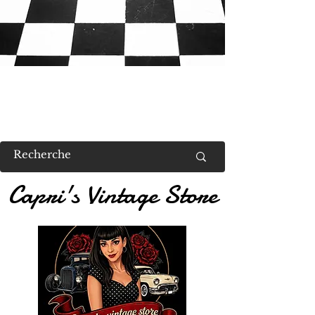
RETROUVEZ MOI AU US VALENT
Capri's Vintage Store