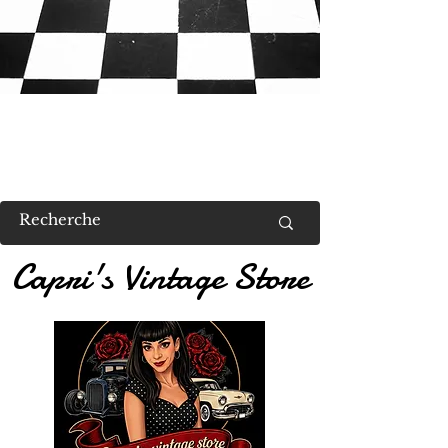
RETROUVEZ MOI AU US VALENT
Capri's Vintage Store