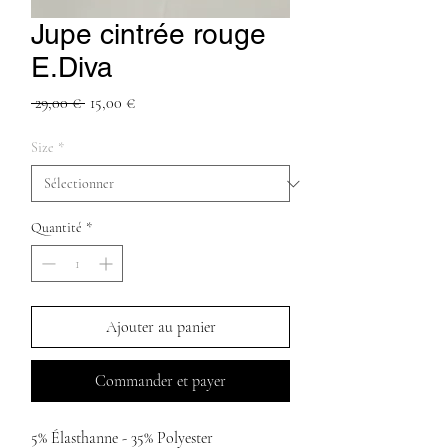
Jupe cintrée rouge
E.Diva
Prix
Prix
 29,00 € 
15,00 €
original
promotionnel
Size
*
Quantité
*
Ajouter au panier
Commander et payer
5% Élasthanne - 35% Polyester