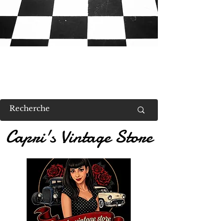
RETROUVEZ MOI AU US VALENT
Capri's Vintage Store