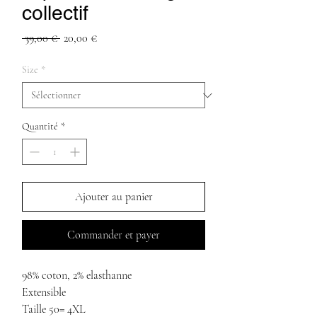
collectif
Prix
Prix
 39,00 € 
20,00 €
original
promotionnel
Size
*
Quantité
*
Ajouter au panier
Commander et payer
98% coton, 2% elasthanne
Extensible
Taille 50= 4XL