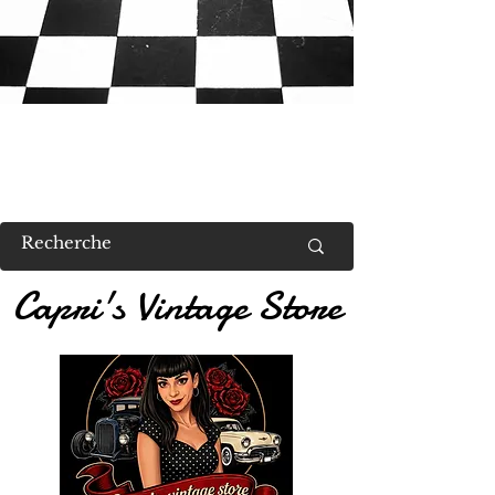
RETROUVEZ MOI AU US VALENT
Capri's Vintage Store