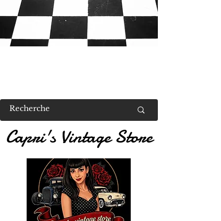
RETROUVEZ MOI AU US VALENT
Capri's Vintage Store