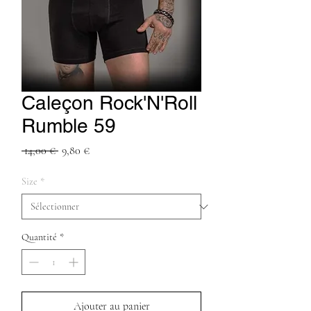
Caleçon Rock'N'Roll
Rumble 59
Prix
Prix
 14,00 € 
9,80 €
original
promotionnel
Size
*
Quantité
*
Ajouter au panier